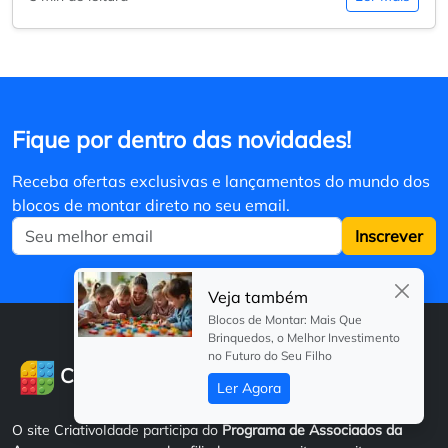
Fique por dentro das novidades!
Receba ofertas exclusivas e lançamentos do mundo dos
blocos de montar direto no seu email.
Inscrever
Veja também
Blocos de Montar: Mais Que
Brinquedos, o Melhor Investimento
no Futuro do Seu Filho
i
Criativo
dade
Ler Agora
O site CriativoIdade participa do
Programa de Associados da